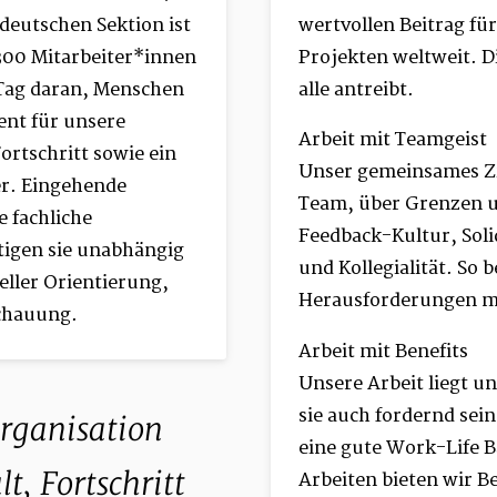
deutschen Sektion ist
wertvollen Beitrag fü
 300 Mitarbeiter*innen
Projekten weltweit. D
 Tag daran, Menschen
alle antreibt.
ent für unsere
Arbeit mit Teamgeist
Fortschritt sowie ein
Unser gemeinsames Zie
er. Eingehende
Team, über Grenzen u
 fachliche
Feedback­-Kultur, Soli
tigen sie unabhängig
und Kollegialität. So
eller Orientierung,
Herausforderungen mi
chauung.
Arbeit mit Benefits
Unsere Arbeit liegt u
sie auch fordernd sei
Organisation
eine gute Work-Life 
t, Fortschritt
Arbeiten bieten wir Be