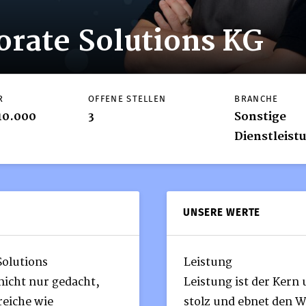
rate Solutions KG
R
OFFENE STELLEN
BRANCHE
10.000
3
Sonstige
Dienstleist
UNSERE WERTE
olutions
Leistung
 nicht nur gedacht,
Leistung ist der Kern
reiche wie
stolz und ebnet den 