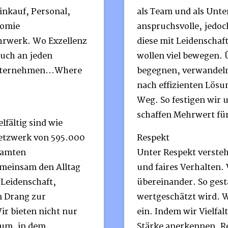
Einkauf, Personal,
als Team und als Unt
nomie
anspruchsvolle, jedoch
hrwerk. Wo Exzellenz
diese mit Leidenschaf
ruch an jeden
wollen viel bewegen.
nternehmen...Where
begegnen, verwandeln
nach effizienten Lös
Weg. So festigen wir 
schaffen Mehrwert fü
lfältig sind wie
Netzwerk von 595.000
Respekt
esamten
Unter Respekt versteh
meinsam den Alltag
und faires Verhalten.
 Leidenschaft,
übereinander. So gesta
 Drang zur
wertgeschätzt wird. W
r bieten nicht nur
ein. Indem wir Vielfa
aum, in dem
Stärke anerkennen. Re