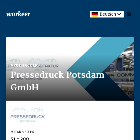
workeer
Deutsch
ARBEITGEBER
Pressedruck Potsdam
GmbH
MITARBEITER
51 - 200