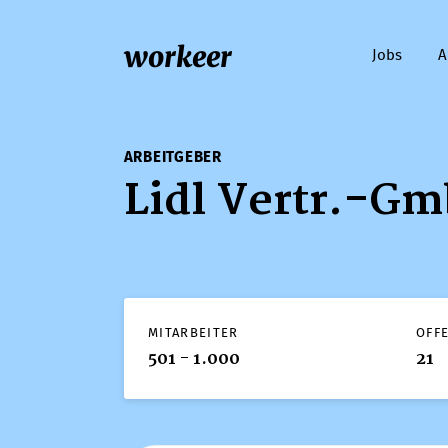
workeer
Jobs
A
ARBEITGEBER
Lidl Vertr.-Gm
MITARBEITER
OFF
501 - 1.000
21