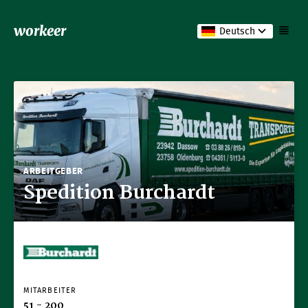
workeer
Deutsch
ARBEITGEBER
Spedition Burchardt
MITARBEITER
51 - 200