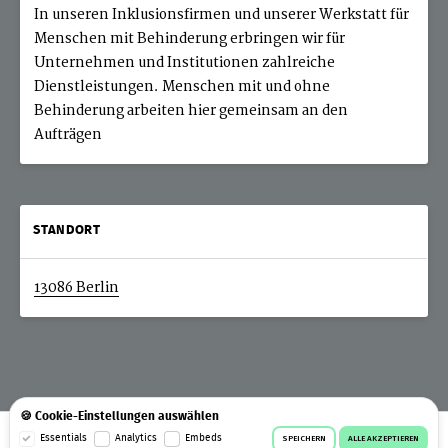
In unseren Inklusionsfirmen und unserer Werkstatt für
Menschen mit Behinderung erbringen wir für
Unternehmen und Institutionen zahlreiche
Dienstleistungen. Menschen mit und ohne
Behinderung arbeiten hier gemeinsam an den
Aufträgen
STANDORT
13086 Berlin
🍪 Cookie-Einstellungen auswählen
© 2026 Workeer
Datenschutz
AGB
Impressum
Essentials
Analytics
Embeds
SPEICHERN
ALLE AKZEPTIEREN