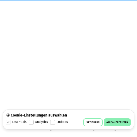
🍪 Cookie-Einstellungen auswählen
© 2026 Workeer
Datenschutz
AGB
Impressum
Essentials
Analytics
Embeds
SPEICHERN
ALLE AKZEPTIEREN
Cookie-Einstellungen
Facebook
Instagram
Telegram