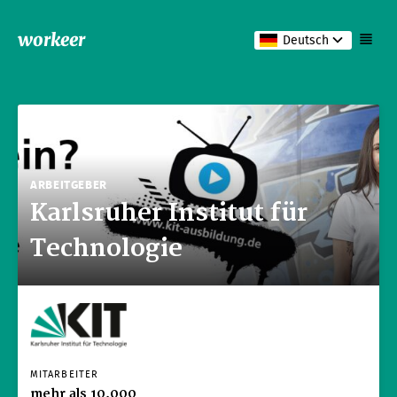
workeer
Deutsch
ARBEITGEBER
Karlsruher Institut für
Technologie
MITARBEITER
mehr als 10.000