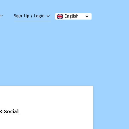
er
Sign-Up / Login
English
& Social