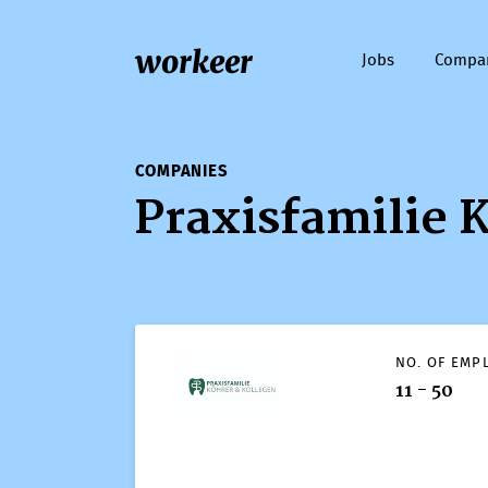
workeer
Jobs
Compa
COMPANIES
Praxisfamilie 
NO. OF EMP
11 - 50