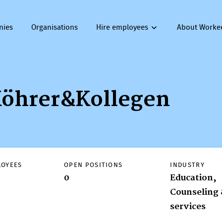
nies
Organisations
Hire employees
About Worke
Köhrer&Kollegen
LOYEES
OPEN POSITIONS
INDUSTRY
0
Education,
Counseling 
services