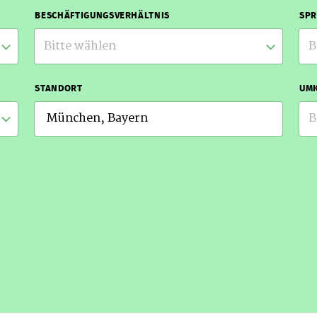
BESCHÄFTIGUNGSVERHÄLTNIS
SP
Bitte wählen
B
STANDORT
UMK
B