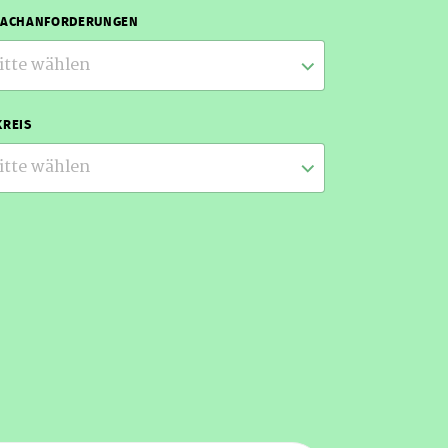
RACHANFORDERUNGEN
itte wählen
REIS
itte wählen