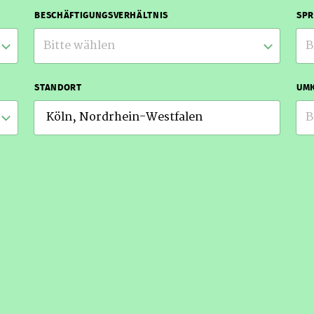
BESCHÄFTIGUNGSVERHÄLTNIS
SP
Bitte wählen
B
STANDORT
UMK
B