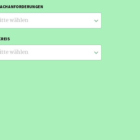
RACHANFORDERUNGEN
itte wählen
REIS
itte wählen