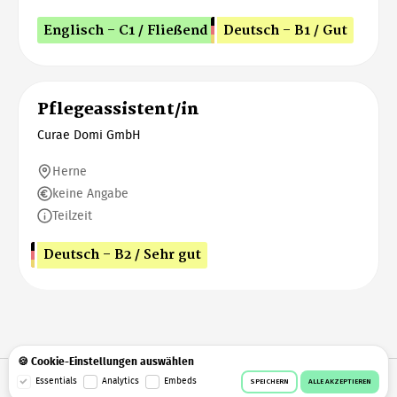
Englisch - C1 / Fließend
Deutsch - B1 / Gut
Pflegeassistent/in
Curae Domi GmbH
Herne
keine Angabe
Teilzeit
Deutsch - B2 / Sehr gut
🍪 Cookie-Einstellungen auswählen
Essentials
Analytics
Embeds
© 2026 Workeer
Datenschutz
AGB
Impressum
SPEICHERN
ALLE AKZEPTIEREN