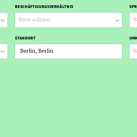
BESCHÄFTIGUNGSVERHÄLTNIS
SP
Bitte wählen
B
STANDORT
UMK
B