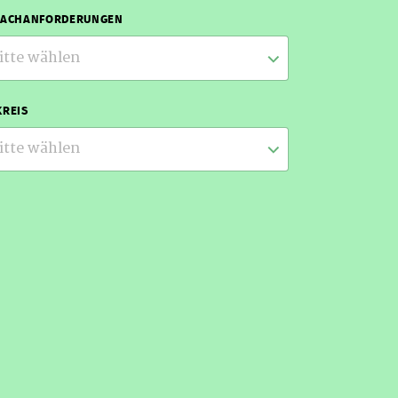
RACHANFORDERUNGEN
itte wählen
REIS
itte wählen