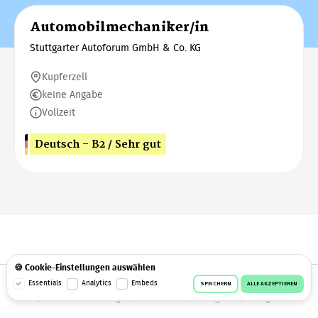
Automobilmechaniker/in
Stuttgarter Autoforum GmbH & Co. KG
Kupferzell
keine Angabe
Vollzeit
Deutsch - B2 / Sehr gut
🍪 Cookie-Einstellungen auswählen
© 2026 Workeer
Datenschutz
AGB
Impressum
Essentials
Analytics
Embeds
SPEICHERN
ALLE AKZEPTIEREN
Cookie-Einstellungen
Facebook
Instagram
Telegram