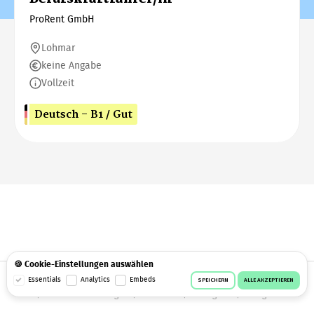
ProRent GmbH
Lohmar
keine Angabe
Vollzeit
Deutsch - B1 / Gut
🍪 Cookie-Einstellungen auswählen
© 2026 Workeer
Datenschutz
AGB
Impressum
Essentials
Analytics
Embeds
SPEICHERN
ALLE AKZEPTIEREN
Cookie-Einstellungen
Facebook
Instagram
Telegram