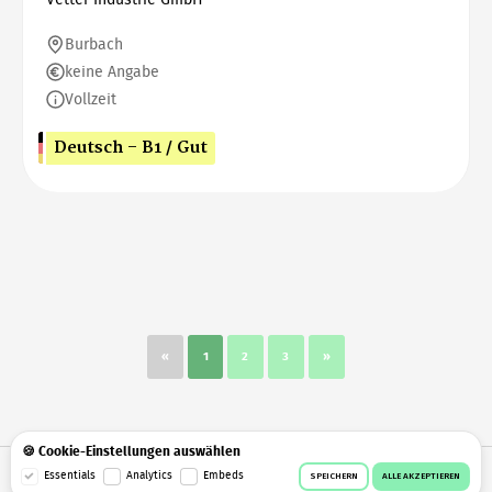
Burbach
keine Angabe
Vollzeit
Deutsch - B1 / Gut
«
1
2
3
»
🍪 Cookie-Einstellungen auswählen
© 2026 Workeer
Datenschutz
AGB
Impressum
Essentials
Analytics
Embeds
SPEICHERN
ALLE AKZEPTIEREN