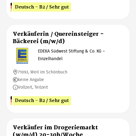
Deutsch - B2 / Sehr gut
Verkäuferin / Quereinsteiger -
Bäckerei (m/w/d)
EDEKA Südwest Stiftung & Co. KG –
Einzelhandel
71093, Weil im Schönbuch
keine Angabe
Vollzeit, Teilzeit
Deutsch - B2 / Sehr gut
Verkäufer im Drogeriemarkt
(w/m/d) 20-30h/Woche