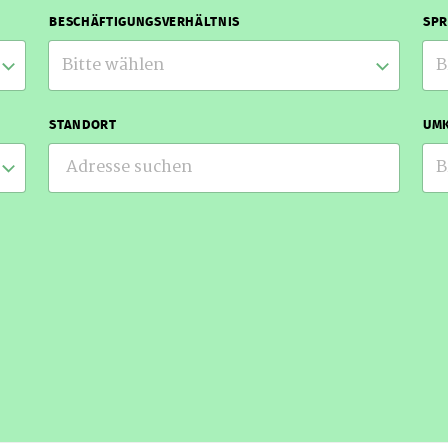
BESCHÄFTIGUNGSVERHÄLTNIS
SP
Bitte wählen
B
STANDORT
UMK
B