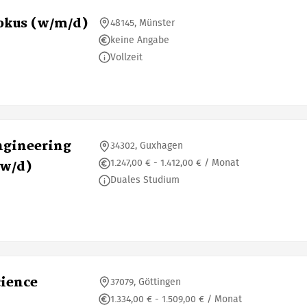
Fokus (w/m/d)
48145, Münster
keine Angabe
Vollzeit
ngineering
34302, Guxhagen
1.247,00 € - 1.412,00 € / Monat
/w/d)
Duales Studium
cience
37079, Göttingen
1.334,00 € - 1.509,00 € / Monat