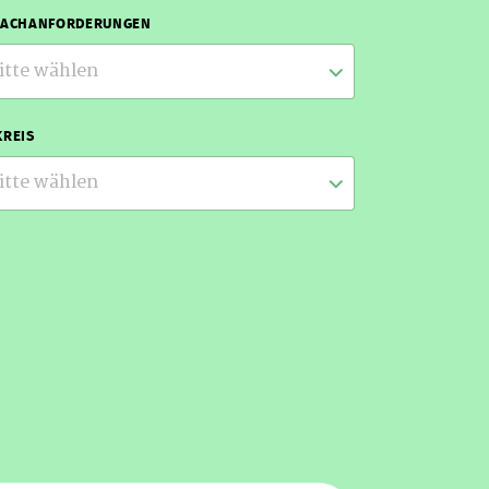
RACHANFORDERUNGEN
itte wählen
REIS
itte wählen