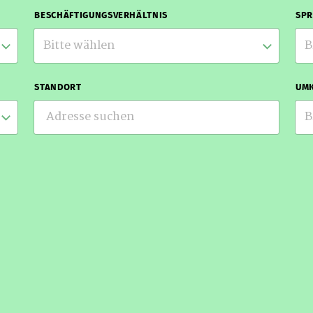
BESCHÄFTIGUNGSVERHÄLTNIS
SP
Bitte wählen
B
STANDORT
UMK
B