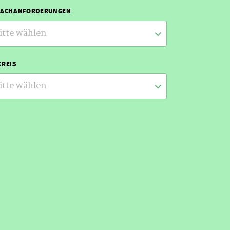
RACHANFORDERUNGEN
itte wählen
REIS
itte wählen