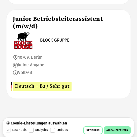
Junior Betriebsleiterassistent
(m/w/d)
BLOCK GRUPPE
10709, Berlin
keine Angabe
Vollzeit
Deutsch - B2 / Sehr gut
🍪 Cookie-Einstellungen auswählen
© 2026 Workeer
Datenschutz
AGB
Impressum
Essentials
Analytics
Embeds
SPEICHERN
ALLE AKZEPTIEREN
Cookie-Einstellungen
Facebook
Instagram
Telegram