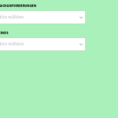
RACHANFORDERUNGEN
itte wählen
REIS
itte wählen