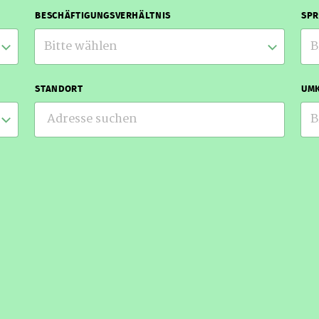
BESCHÄFTIGUNGSVERHÄLTNIS
SP
Bitte wählen
B
STANDORT
UMK
B