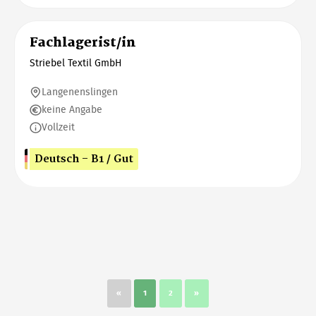
Fachlagerist/in
Striebel Textil GmbH
Langenenslingen
keine Angabe
Vollzeit
Deutsch - B1 / Gut
«
1
2
»