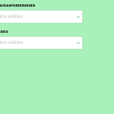
RACHANFORDERUNGEN
itte wählen
REIS
itte wählen