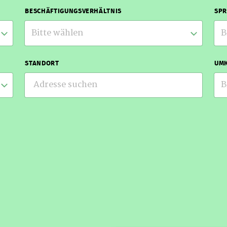
BESCHÄFTIGUNGSVERHÄLTNIS
SP
Bitte wählen
B
STANDORT
UMK
B