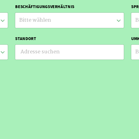
BESCHÄFTIGUNGSVERHÄLTNIS
SP
Bitte wählen
B
STANDORT
UMK
B