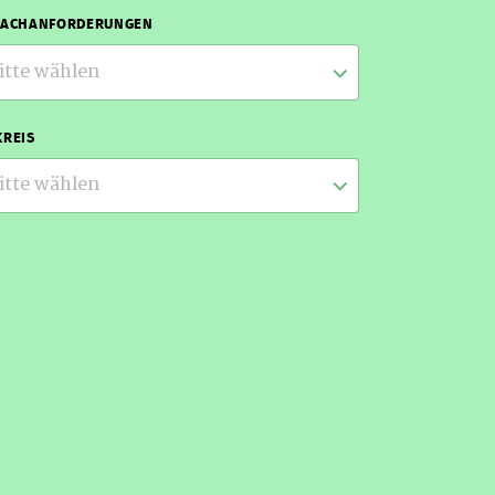
RACHANFORDERUNGEN
itte wählen
REIS
itte wählen