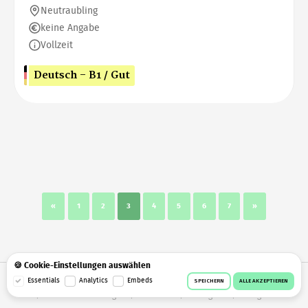
Neutraubling
keine Angabe
Vollzeit
Deutsch - B1 / Gut
«
1
2
3
4
5
6
7
»
🍪 Cookie-Einstellungen auswählen
© 2026 Workeer
Datenschutz
AGB
Impressum
Essentials
Analytics
Embeds
SPEICHERN
ALLE AKZEPTIEREN
Cookie-Einstellungen
Facebook
Instagram
Telegram