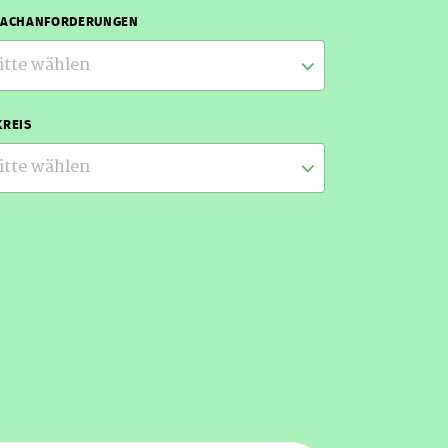
RACHANFORDERUNGEN
itte wählen
REIS
itte wählen