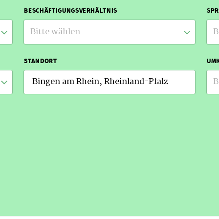
BESCHÄFTIGUNGSVERHÄLTNIS
SP
Bitte wählen
B
STANDORT
UMK
B